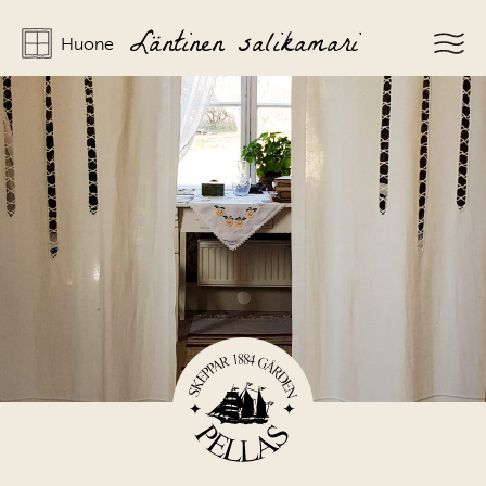
Läntinen salikamari
Huone