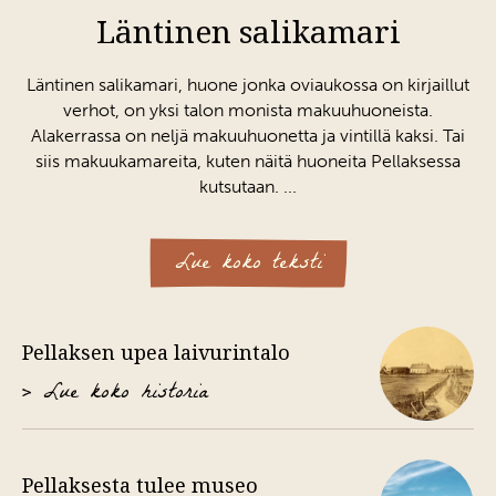
Läntinen salikamari
Läntinen salikamari, huone jonka oviaukossa on kirjaillut
verhot, on yksi talon monista makuuhuoneista.
Alakerrassa on neljä makuuhuonetta ja vintillä kaksi. Tai
siis makuukamareita, kuten näitä huoneita Pellaksessa
kutsutaan. ...
Kun perheen useamman sukupolven piti tulla toimeen
Lue koko teksti
saman katon alla, joskus paikalla oli jopa kolme
sukupolvea, läntistä osaa asuttivat vanhemmat
perheenjäsenet ja itäiseen osaan asettuivat nuoremmat.
Pellaksen upea laivurintalo
Talon läntistä osaa on myös vuokrattu kesävieraille
silloin, kun puolet talosta oli tyhjänä. Talo jaettiin Irene
> Lue koko historia
Erikssonin kuoleman jälkeen, ja Erik Petterin pojanpoika
Peder Eriksson osti Pellaksen länsipuolen huutokaupassa
vuonna 1956.
Pellaksesta tulee museo
Tässä huoneessa Peder nukkui vaimonsa Meryn kanssa,