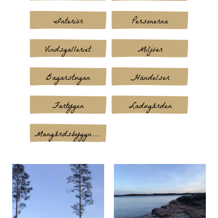
Interiör
Personerna
Vindsgalleriet
Miljöer
Bagarstugan
Händelser
Fartygen
Ladugården
Mangårdsbyggnaden