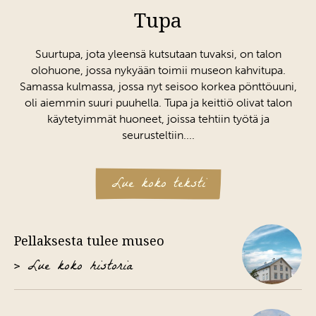
Tupa
Suurtupa, jota yleensä kutsutaan tuvaksi, on talon
olohuone, jossa nykyään toimii museon kahvitupa.
Samassa kulmassa, jossa nyt seisoo korkea pönttöuuni,
oli aiemmin suuri puuhella. Tupa ja keittiö olivat talon
käytetyimmät huoneet, joissa tehtiin työtä ja
seurusteltiin....
Suuri tummanruskea kaappi ja huoneen keskellä oleva
Lue koko teksti
suuri klaffipöytä ovat käytännössä aina olleet Pellaksessa,
sillä ne olivat täällä ennen tulipaloa. Seinällä oleva ryijy
on alun perin Hansaksen naapuritilalta, jonne Erik
Pellaksesta tulee museo
Petterin tytär Erika muutti mentyään naimisiin. Suuri
muotokuva seinällä esittää Erikaa ja hänen puolisoaan
> Lue koko historia
Carl Gustaf Lundbergiä. Pienemmässä värillisessä
muotokuvassa ovat August ja Irene Eriksson. August ja
Erika olivat sisaruksia. Lemlandin kirkkoa esittävän taulun